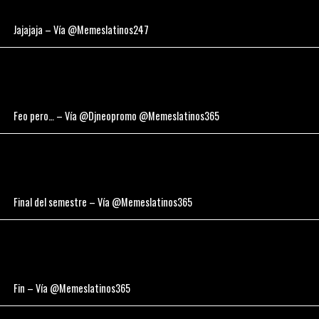
Jajajaja – Vía @Memeslatinos247
Feo pero… – Vía @Djneopromo @Memeslatinos365
Final del semestre – Vía @Memeslatinos365
Fin – Vía @Memeslatinos365