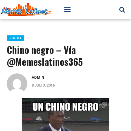
07150a12f228dc5ff3f6f7c8b99e23b1d7ffb9e2
COMEDIA
Chino negro – Vía
@Memeslatinos365
ADMIN
8 JULIO, 2016