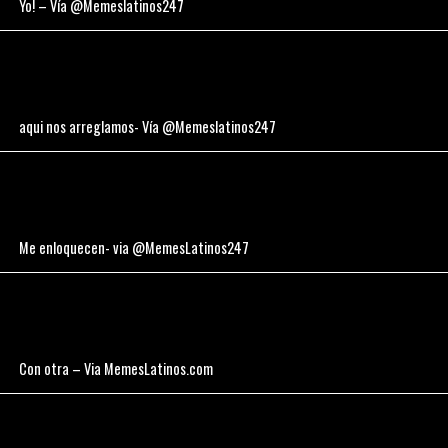
Yo! – Vía @Memeslatinos247
aqui nos arreglamos- Vía @Memeslatinos247
Me enloquecen- via @MemesLatinos247
Con otra – Via MemesLatinos.com