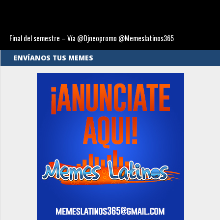
Final del semestre – Vía @Djneopromo @Memeslatinos365
ENVÍANOS TUS MEMES