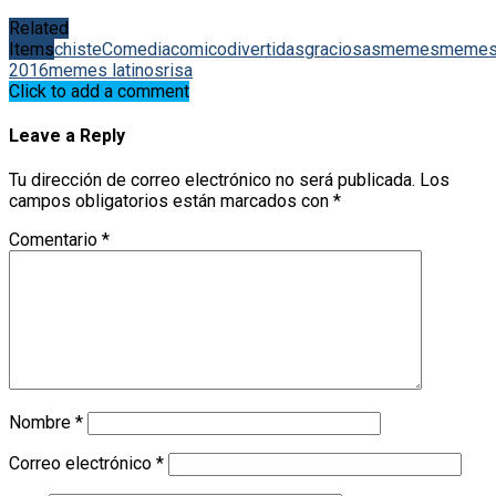
Related
Items
chiste
Comedia
comico
divertidas
graciosas
memes
meme
2016
memes latinos
risa
Click to add a comment
Leave a Reply
Tu dirección de correo electrónico no será publicada.
Los
campos obligatorios están marcados con
*
Comentario
*
Nombre
*
Correo electrónico
*