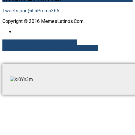
Tweets por @LaPromo365
Copyright © 2016 MemesLatinos.Com
baia baia – Vía @Memeslatinos365
Que paso amiguito – Vía @Memeslatinos365