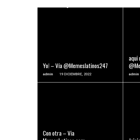
READ MORE
aqui
Yo! – Vía @Memeslatinos247
@Mem
admin
19 DICIEMBRE, 2022
admin
READ MORE
Con otra – Via