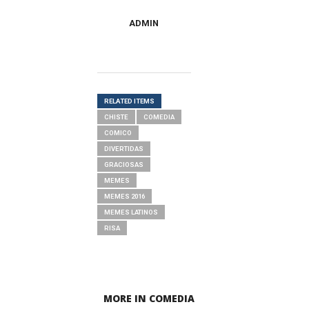
ADMIN
RELATED ITEMS
CHISTE
COMEDIA
COMICO
DIVERTIDAS
GRACIOSAS
MEMES
MEMES 2016
MEMES LATINOS
RISA
MORE IN COMEDIA