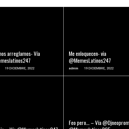
READ MORE
READ MORE
 nos arreglamos- Vía
Me enloquecen- via
eslatinos247
@MemesLatinos247
19 DICIEMBRE, 2022
admin
19 DICIEMBRE, 2022
READ MORE
READ MORE
Feo pero… – Vía @Djneopro