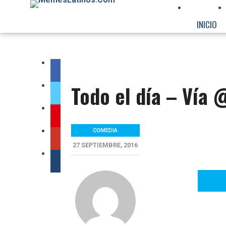
07150a12f228dc5ff3f6f7c8b99e23b1d7ffb9e2
INICIO
Todo el día – Vía
COMEDIA
27 SEPTIEMBRE, 2016