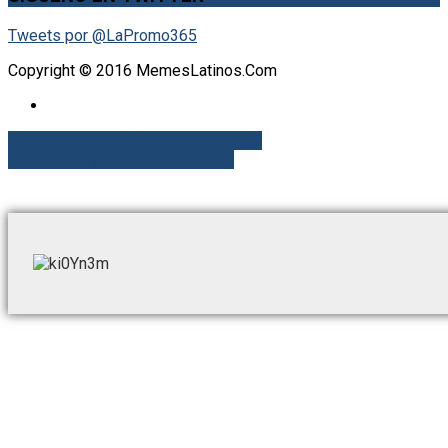
Tweets por @LaPromo365
Copyright © 2016 MemesLatinos.Com
Adoptado – Vía @Memeslatinos365
Mejor – Vía @Memeslatinos365