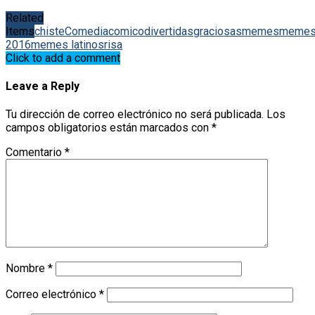
Related
Items
chiste
Comedia
comico
divertidas
graciosas
memes
meme
2016
memes latinos
risa
Click to add a comment
Leave a Reply
Tu dirección de correo electrónico no será publicada.
Los
campos obligatorios están marcados con
*
Comentario
*
Nombre
*
Correo electrónico
*