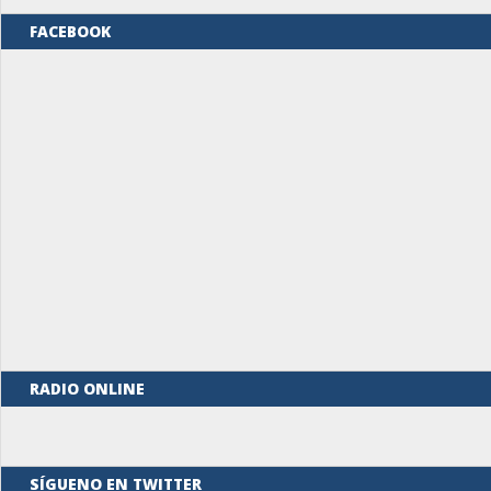
FACEBOOK
RADIO ONLINE
SÍGUENO EN TWITTER