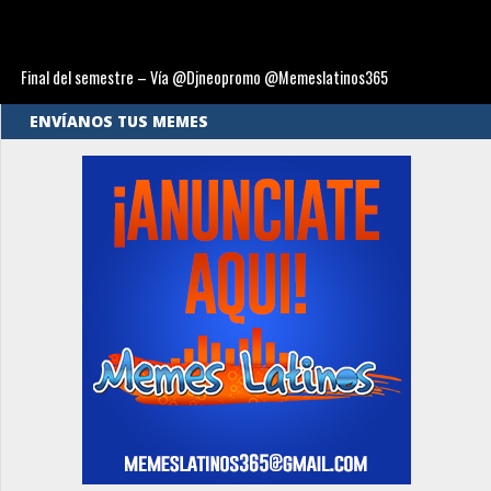
Final del semestre – Vía @Djneopromo @Memeslatinos365
ENVÍANOS TUS MEMES