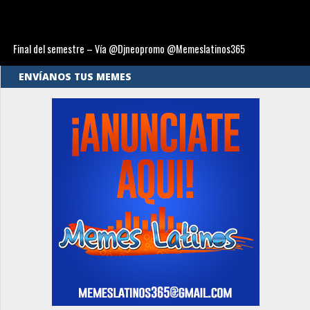
Final del semestre – Vía @Djneopromo @Memeslatinos365
ENVÍANOS TUS MEMES