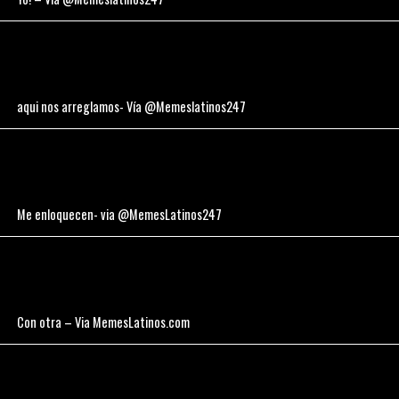
aqui nos arreglamos- Vía @Memeslatinos247
Me enloquecen- via @MemesLatinos247
Con otra – Via MemesLatinos.com