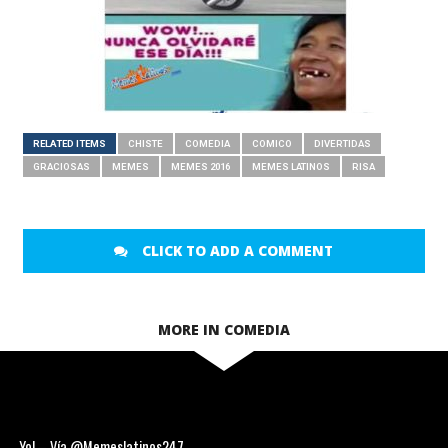
RELATED ITEMS
CHISTE
COMEDIA
COMICO
DIVERTIDAS
GRACIOSAS
MEMES
MEMES 2016
MEMES LATINOS
RISA
CLICK TO ADD A COMMENT
MORE IN COMEDIA
Yo! – Vía @Memeslatinos247