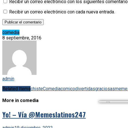
Recibir un correo electrónico con los siguientes comentario
Recibir un correo electrónico con cada nueva entrada.
comedia
8 septiembre, 2016
admin
Related Items
chiste
Comedia
comico
divertidas
graciosas
meme
More in comedia
Yo! – Vía @Memeslatinos247
admin
19 diciembre, 2022