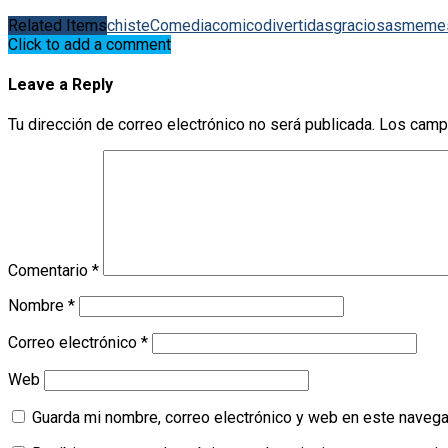
Related Items
chiste
Comedia
comico
divertidas
graciosas
meme
Click to add a comment
Leave a Reply
Tu dirección de correo electrónico no será publicada.
Los camp
Comentario
*
Nombre
*
Correo electrónico
*
Web
Guarda mi nombre, correo electrónico y web en este navega