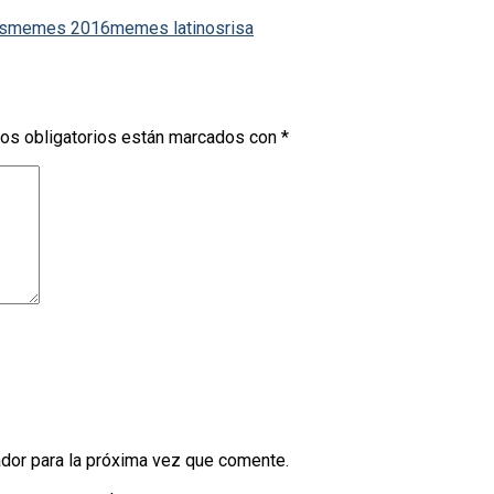
s
memes 2016
memes latinos
risa
os obligatorios están marcados con
*
dor para la próxima vez que comente.