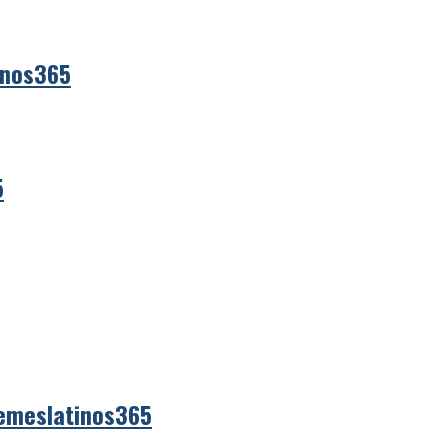
inos365
5
emeslatinos365