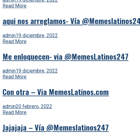
Read More
aqui nos arreglamos- Vía @Memeslatinos2
admin
19 diciembre, 2022
Read More
Me enloquecen- via @MemesLatinos247
admin
19 diciembre, 2022
Read More
Con otra – Via MemesLatinos.com
admin
20 febrero, 2022
Read More
Jajajaja – Vía @Memeslatinos247