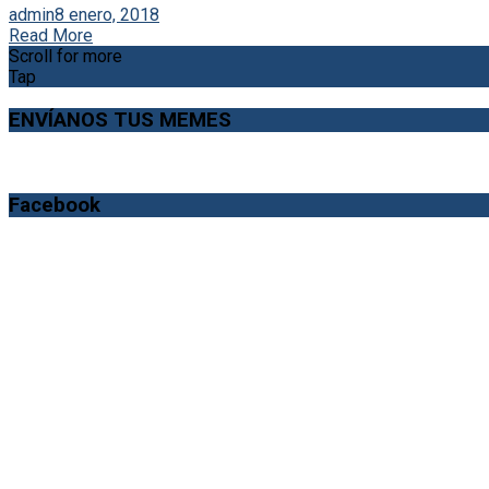
admin
8 enero, 2018
Read More
Scroll for more
Tap
ENVÍANOS TUS MEMES
Facebook