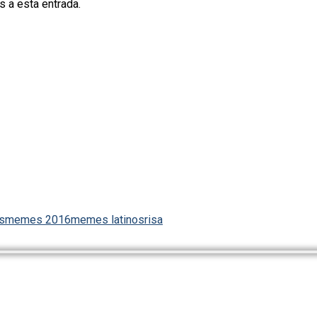
s a esta entrada.
s
memes 2016
memes latinos
risa