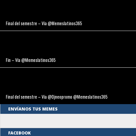
Final del semestre – Vía @Memeslatinos365
Fin – Vía @Memeslatinos365
Final del semestre – Vía @Djneopromo @Memeslatinos365
ENVÍANOS TUS MEMES
FACEBOOK