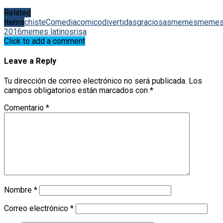
Related
Items
chiste
Comedia
comico
divertidas
graciosas
memes
meme
2016
memes latinos
risa
Click to add a comment
Leave a Reply
Tu dirección de correo electrónico no será publicada.
Los
campos obligatorios están marcados con
*
Comentario
*
Nombre
*
Correo electrónico
*