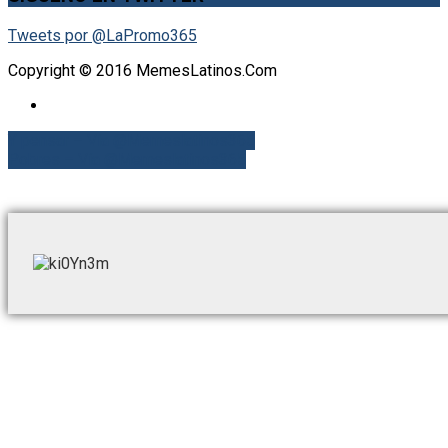
Tweets por @LaPromo365
Copyright © 2016 MemesLatinos.Com
Y pensar – Vía @Memeslatinos365
Pobres – Vía @Memeslatinos365