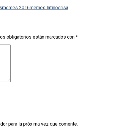
s
memes 2016
memes latinos
risa
os obligatorios están marcados con
*
dor para la próxima vez que comente.