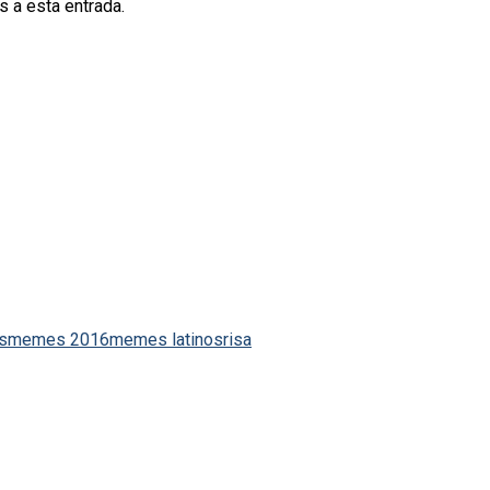
s a esta entrada.
s
memes 2016
memes latinos
risa