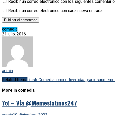
Recibir un correo electrónico con los siguientes comentario
Recibir un correo electrónico con cada nueva entrada.
comedia
21 julio, 2016
admin
Related Items
chiste
Comedia
comico
divertidas
graciosas
meme
More in comedia
Yo! – Vía @Memeslatinos247
admin
19 diciembre, 2022