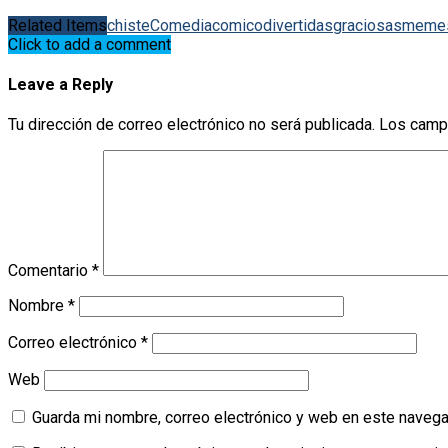
Related Items
chiste
Comedia
comico
divertidas
graciosas
meme
Click to add a comment
Leave a Reply
Tu dirección de correo electrónico no será publicada.
Los camp
Comentario
*
Nombre
*
Correo electrónico
*
Web
Guarda mi nombre, correo electrónico y web en este navega