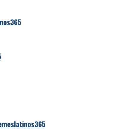
inos365
5
emeslatinos365