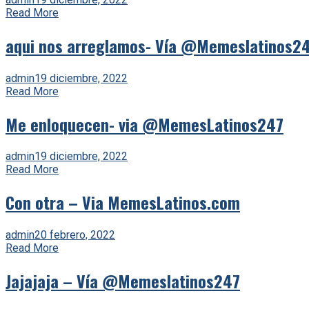
Read More
aqui nos arreglamos- Vía @Memeslatinos2
admin
19 diciembre, 2022
Read More
Me enloquecen- via @MemesLatinos247
admin
19 diciembre, 2022
Read More
Con otra – Via MemesLatinos.com
admin
20 febrero, 2022
Read More
Jajajaja – Vía @Memeslatinos247