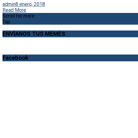
admin
8 enero, 2018
Read More
Scroll for more
Tap
ENVÍANOS TUS MEMES
Facebook