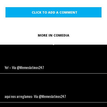
CLICK TO ADD A COMMENT
MORE IN COMEDIA
Yo! – Vía @Memeslatinos247
aqui nos arreglamos- Vía @Memeslatinos247