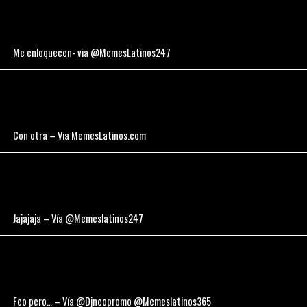
Me enloquecen- via @MemesLatinos247
Con otra – Via MemesLatinos.com
Jajajaja – Vía @Memeslatinos247
Feo pero… – Vía @Djneopromo @Memeslatinos365