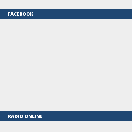
FACEBOOK
RADIO ONLINE