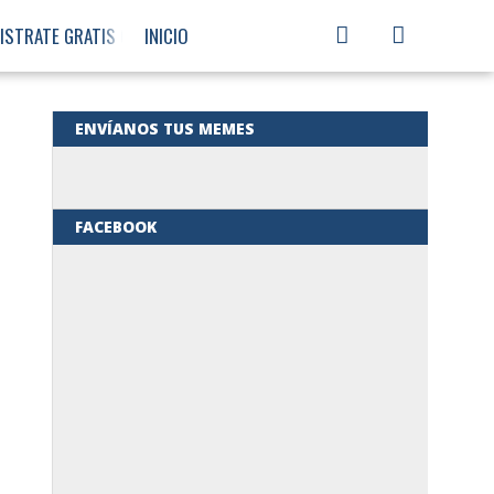
ISTRATE GRATIS CON PAYONEER
INICIO
COMEDIA
ENVÍANOS TUS MEMES
MUSICA
FACEBOOK
MEMETONES
VIDEO
JUEGOS
REGISTRATE
GRATIS CON
PAYONEER