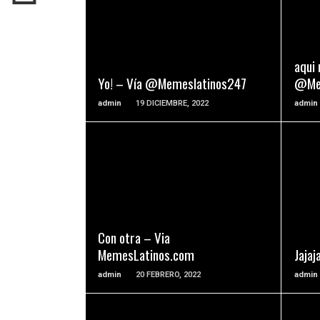
READ MORE
aqui
Yo! – Vía @Memeslatinos247
@Mem
admin
19 DICIEMBRE, 2022
admin
READ MORE
Con otra – Via
MemesLatinos.com
Jaja
admin
20 FEBRERO, 2022
admin