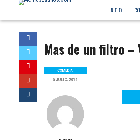
07150a12f228dc5ff3f6f7c8b99e23b1d7ffb9e2
INICIO
CO
Mas de un filtro 
COMEDIA
5 JULIO, 2016