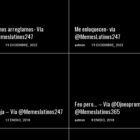
READ MORE
READ MORE
 nos arreglamos- Vía
Me enloquecen- via
eslatinos247
@MemesLatinos247
19 DICIEMBRE, 2022
admin
19 DICIEMBRE, 2022
READ MORE
READ MORE
Feo pero… – Vía @Djneopro
jaja – Vía @Memeslatinos247
@Memeslatinos365
12 ENERO, 2018
admin
8 ENERO, 2018