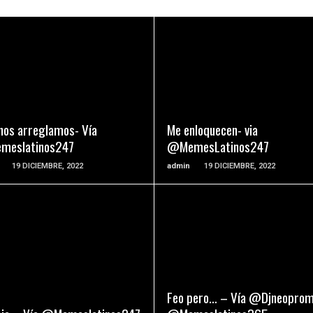
READ MORE
READ MORE
 nos arreglamos- Vía
Me enloquecen- via
eslatinos247
@MemesLatinos247
19 DICIEMBRE, 2022
admin
19 DICIEMBRE, 2022
READ MORE
READ MORE
Feo pero… – Vía @Djneopro