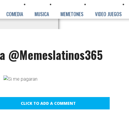
COMEDIA
MUSICA
MEMETONES
VIDEO JUEGOS
Vía @Memeslatinos365
CLICK TO ADD A COMMENT