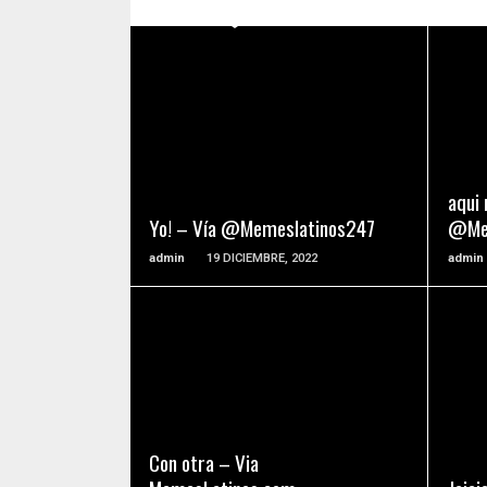
READ MORE
aqui
Yo! – Vía @Memeslatinos247
@Mem
admin
19 DICIEMBRE, 2022
admin
READ MORE
Con otra – Via