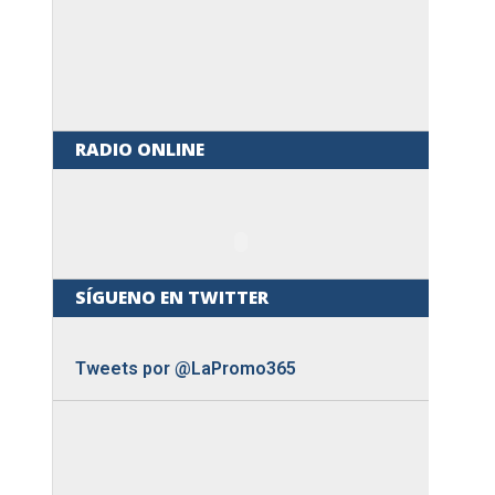
RADIO ONLINE
SÍGUENO EN TWITTER
Tweets por @LaPromo365