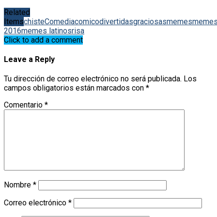
Related
Items
chiste
Comedia
comico
divertidas
graciosas
memes
meme
2016
memes latinos
risa
Click to add a comment
Leave a Reply
Tu dirección de correo electrónico no será publicada.
Los
campos obligatorios están marcados con
*
Comentario
*
Nombre
*
Correo electrónico
*