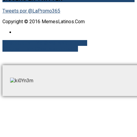
Tweets por @LaPromo365
Copyright © 2016 MemesLatinos.Com
Boleto Gratis – Vía @Memeslatinos365
Y Siguen – Vía @Memeslatinos365