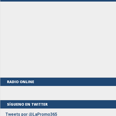
RADIO ONLINE
SÍGUENO EN TWITTER
Tweets por @LaPromo365