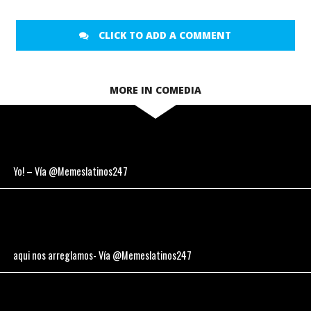
CLICK TO ADD A COMMENT
MORE IN COMEDIA
Yo! – Vía @Memeslatinos247
aqui nos arreglamos- Vía @Memeslatinos247