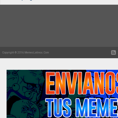
Copyright © 2016 MemesLatinos.Com