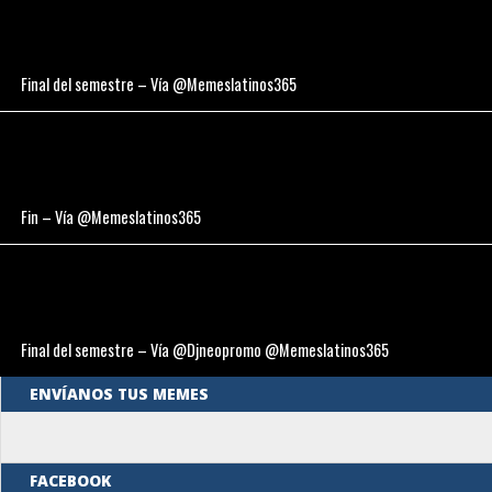
Final del semestre – Vía @Memeslatinos365
Fin – Vía @Memeslatinos365
Final del semestre – Vía @Djneopromo @Memeslatinos365
ENVÍANOS TUS MEMES
FACEBOOK