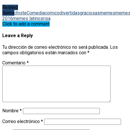
Related
Items
chiste
Comedia
comico
divertidas
graciosas
memes
meme
2016
memes latinos
risa
Click to add a comment
Leave a Reply
Tu dirección de correo electrónico no será publicada.
Los
campos obligatorios están marcados con
*
Comentario
*
Nombre
*
Correo electrónico
*