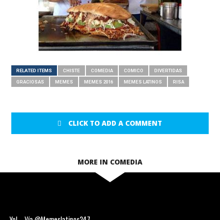
RELATED ITEMS
CHISTE
COMEDIA
COMICO
DIVERTIDAS
GRACIOSAS
MEMES
MEMES 2016
MEMES LATINOS
RISA
CLICK TO ADD A COMMENT
MORE IN COMEDIA
Yo! – Vía @Memeslatinos247