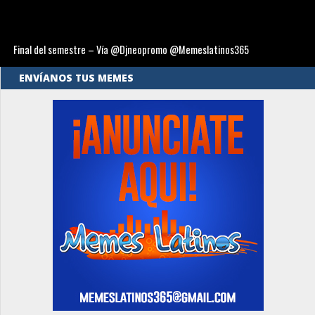
Final del semestre – Vía @Djneopromo @Memeslatinos365
ENVÍANOS TUS MEMES