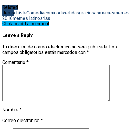
Related
Items
chiste
Comedia
comico
divertidas
graciosas
memes
meme
2016
memes latinos
risa
Click to add a comment
Leave a Reply
Tu dirección de correo electrónico no será publicada.
Los
campos obligatorios están marcados con
*
Comentario
*
Nombre
*
Correo electrónico
*