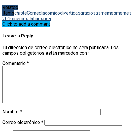
Related
Items
chiste
Comedia
comico
divertidas
graciosas
memes
meme
2016
memes latinos
risa
Click to add a comment
Leave a Reply
Tu dirección de correo electrónico no será publicada.
Los
campos obligatorios están marcados con
*
Comentario
*
Nombre
*
Correo electrónico
*