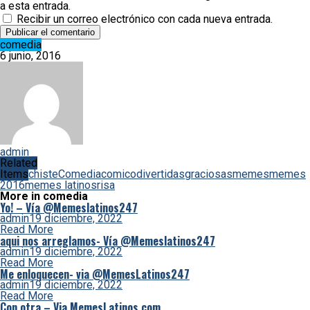
a esta entrada.
Recibir un correo electrónico con cada nueva entrada.
comedia
6 junio, 2016
admin
Related
Items
chiste
Comedia
comico
divertidas
graciosas
memes
memes
2016
memes latinos
risa
More in comedia
Yo! – Vía @Memeslatinos247
admin
19 diciembre, 2022
Read More
aqui nos arreglamos- Vía @Memeslatinos247
admin
19 diciembre, 2022
Read More
Me enloquecen- via @MemesLatinos247
admin
19 diciembre, 2022
Read More
Con otra – Via MemesLatinos.com