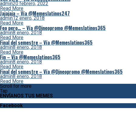
admin
20 febrero, 2022
Read More
Jajajaja – Vía @Memeslatinos247
admin
12 enero, 2018
Read More
Feo pero… – Vía @Djneopromo @Memeslatinos365
admin
8 enero, 2018
Read More
Final del semestre – Vía @Memeslatinos365
admin
8 enero, 2018
Read More
Fin – Vía @Memeslatinos365
admin
8 enero, 2018
Read More
Final del semestre – Vía @Djneopromo @Memeslatinos365
admin
8 enero, 2018
Read More
Scroll for more
Tap
ENVÍANOS TUS MEMES
Facebook