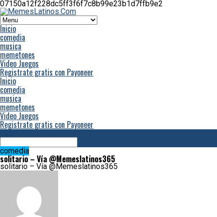
07150a12f228dc5ff3f6f7c8b99e23b1d7ffb9e2
Inicio
comedia
musica
memetones
Video Juegos
Registrate gratis con Payoneer
Inicio
comedia
musica
memetones
Video Juegos
Registrate gratis con Payoneer
RSS
comedia
solitario – Vía @Memeslatinos365
solitario – Vía @Memeslatinos365