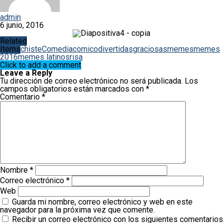
admin
6 junio, 2016
Related
Items
chiste
Comedia
comico
divertidas
graciosas
memes
memes
2016
memes latinos
risa
Click to add a comment
Leave a Reply
Tu dirección de correo electrónico no será publicada.
Los
campos obligatorios están marcados con
*
Comentario
*
Nombre
*
Correo electrónico
*
Web
Guarda mi nombre, correo electrónico y web en este
navegador para la próxima vez que comente.
Recibir un correo electrónico con los siguientes comentarios