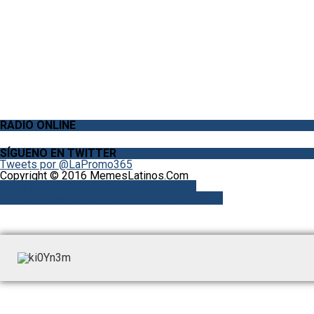
RADIO ONLINE
SÍGUENO EN TWITTER
Tweets por @LaPromo365
Copyright © 2016 MemesLatinos.Com
Yo en el amor – Vía @Memeslatinos365
yo en esta semana – Vía @Memeslatinos365