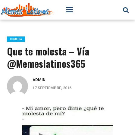
07150a12f228dc5ff3f6f7c8b99e23b1d7ffb9e2
COMEDIA
Que te molesta – Vía
@Memeslatinos365
ADMIN
17 SEPTIEMBRE, 2016