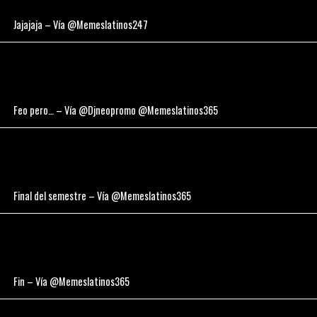
Jajajaja – Vía @Memeslatinos247
Feo pero… – Vía @Djneopromo @Memeslatinos365
Final del semestre – Vía @Memeslatinos365
Fin – Vía @Memeslatinos365