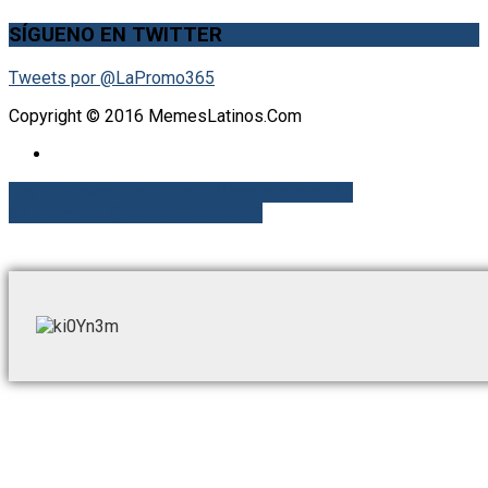
SÍGUENO EN TWITTER
Tweets por @LaPromo365
Copyright © 2016 MemesLatinos.Com
Hay que investigar – Vía @Memeslatinos365
Es mía – Vía @Memeslatinos365