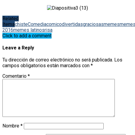
Related
Items
chiste
Comedia
comico
divertidas
graciosas
memes
meme
2016
memes latinos
risa
Click to add a comment
Leave a Reply
Tu dirección de correo electrónico no será publicada.
Los
campos obligatorios están marcados con
*
Comentario
*
Nombre
*