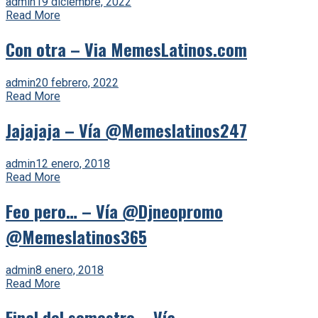
admin
19 diciembre, 2022
Read More
Con otra – Via MemesLatinos.com
admin
20 febrero, 2022
Read More
Jajajaja – Vía @Memeslatinos247
admin
12 enero, 2018
Read More
Feo pero… – Vía @Djneopromo
@Memeslatinos365
admin
8 enero, 2018
Read More
Final del semestre – Vía