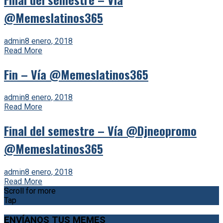
@Memeslatinos365
admin
8 enero, 2018
Read More
Fin – Vía @Memeslatinos365
admin
8 enero, 2018
Read More
Final del semestre – Vía @Djneopromo
@Memeslatinos365
admin
8 enero, 2018
Read More
Scroll for more
Tap
ENVÍANOS TUS MEMES