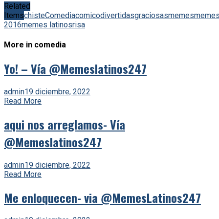
Related
Items
chiste
Comedia
comico
divertidas
graciosas
memes
meme
2016
memes latinos
risa
More in comedia
Yo! – Vía @Memeslatinos247
admin
19 diciembre, 2022
Read More
aqui nos arreglamos- Vía
@Memeslatinos247
admin
19 diciembre, 2022
Read More
Me enloquecen- via @MemesLatinos247