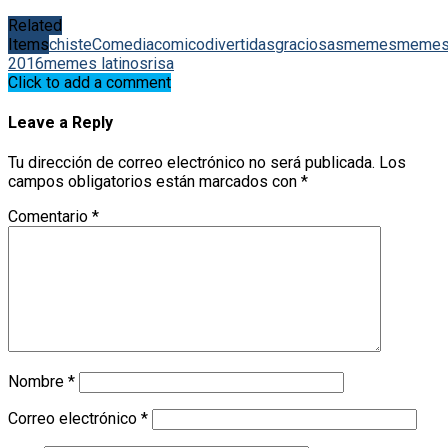
Related
Items
chiste
Comedia
comico
divertidas
graciosas
memes
meme
2016
memes latinos
risa
Click to add a comment
Leave a Reply
Tu dirección de correo electrónico no será publicada.
Los
campos obligatorios están marcados con
*
Comentario
*
Nombre
*
Correo electrónico
*