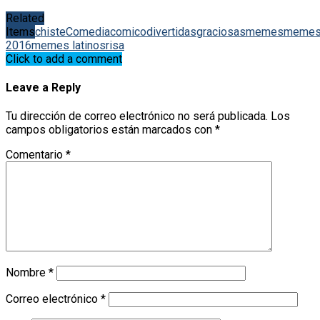
Related
Items
chiste
Comedia
comico
divertidas
graciosas
memes
meme
2016
memes latinos
risa
Click to add a comment
Leave a Reply
Tu dirección de correo electrónico no será publicada.
Los
campos obligatorios están marcados con
*
Comentario
*
Nombre
*
Correo electrónico
*