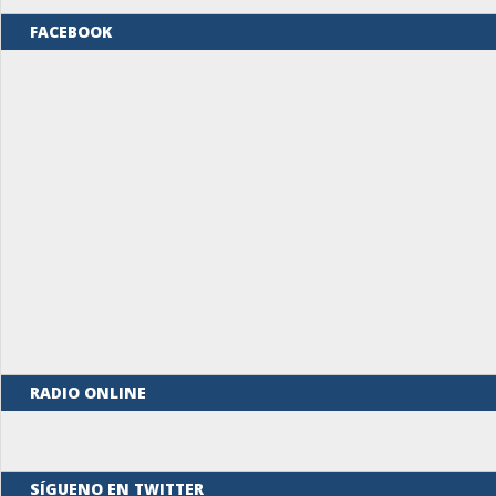
FACEBOOK
RADIO ONLINE
SÍGUENO EN TWITTER