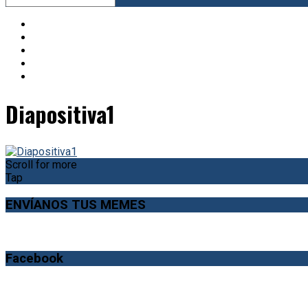
Diapositiva1
Scroll for more
Tap
ENVÍANOS TUS MEMES
Facebook