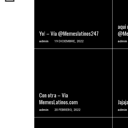
READ MORE
aqui
Yo! – Vía @Memeslatinos247
@Mem
admin
19 DICIEMBRE, 2022
admin
READ MORE
Con otra – Via
MemesLatinos.com
Jaja
admin
20 FEBRERO, 2022
admin