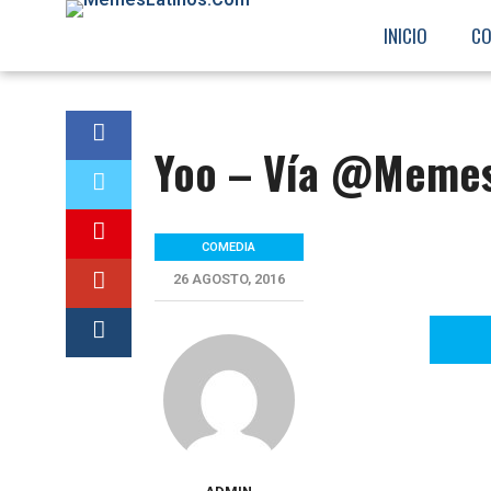
07150a12f228dc5ff3f6f7c8b99e23b1d7ffb9e2
INICIO
CO
Yoo – Vía @Memes
COMEDIA
26 AGOSTO, 2016