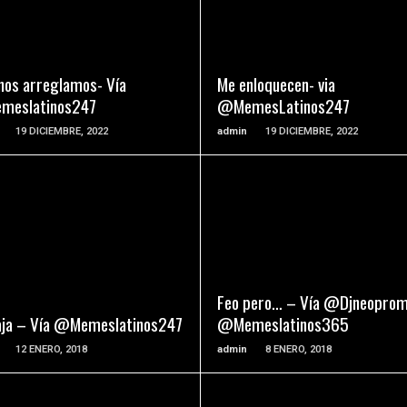
READ MORE
READ MORE
 nos arreglamos- Vía
Me enloquecen- via
eslatinos247
@MemesLatinos247
19 DICIEMBRE, 2022
admin
19 DICIEMBRE, 2022
READ MORE
READ MORE
Feo pero… – Vía @Djneopro
jaja – Vía @Memeslatinos247
@Memeslatinos365
12 ENERO, 2018
admin
8 ENERO, 2018