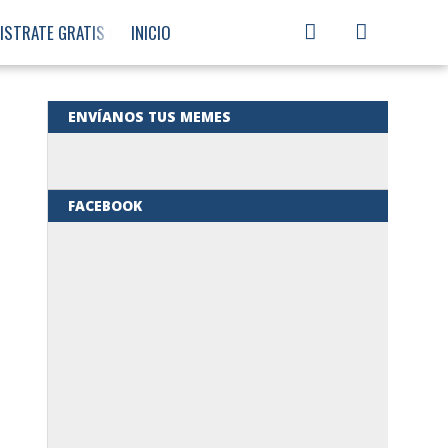
ISTRATE GRATIS CON PAYONEER
INICIO
COMEDIA
ENVÍANOS TUS MEMES
MUSICA
FACEBOOK
MEMETONES
VIDEO
JUEGOS
REGISTRATE
GRATIS CON
PAYONEER