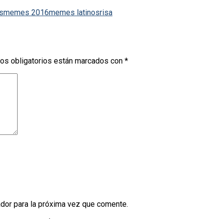
s
memes 2016
memes latinos
risa
os obligatorios están marcados con
*
dor para la próxima vez que comente.