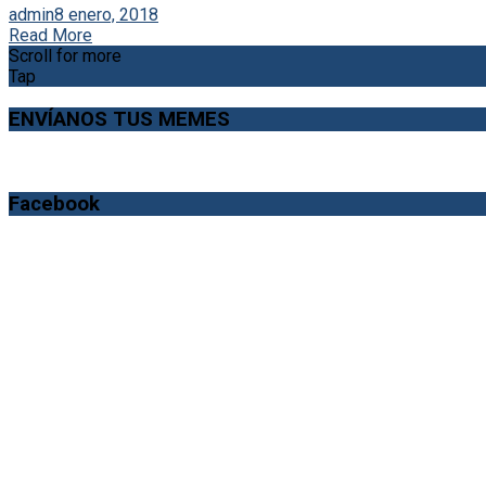
admin
8 enero, 2018
Read More
Scroll for more
Tap
ENVÍANOS TUS MEMES
Facebook