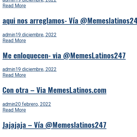
Read More
aqui nos arreglamos- Vía @Memeslatinos2
admin
19 diciembre, 2022
Read More
Me enloquecen- via @MemesLatinos247
admin
19 diciembre, 2022
Read More
Con otra – Via MemesLatinos.com
admin
20 febrero, 2022
Read More
Jajajaja – Vía @Memeslatinos247