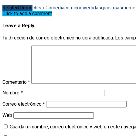
Related Items
chiste
Comedia
comico
divertidas
graciosas
meme
Click to add a comment
Leave a Reply
Tu dirección de correo electrónico no será publicada.
Los camp
Comentario
*
Nombre
*
Correo electrónico
*
Web
Guarda mi nombre, correo electrónico y web en este navega