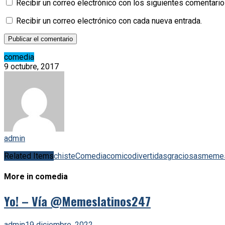
Recibir un correo electrónico con los siguientes comentario
Recibir un correo electrónico con cada nueva entrada.
comedia
9 octubre, 2017
admin
Related Items
chiste
Comedia
comico
divertidas
graciosas
meme
More in comedia
Yo! – Vía @Memeslatinos247
admin
19 diciembre, 2022