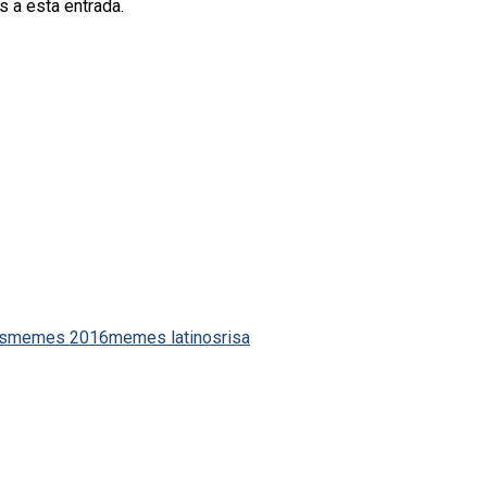
s a esta entrada.
s
memes 2016
memes latinos
risa