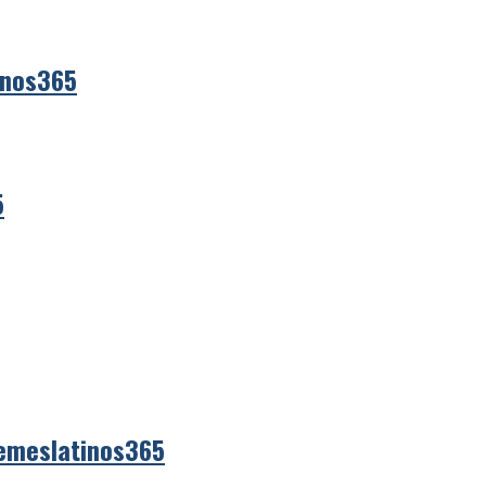
inos365
5
emeslatinos365