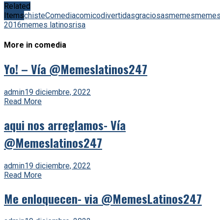
Related
Items
chiste
Comedia
comico
divertidas
graciosas
memes
meme
2016
memes latinos
risa
More in comedia
Yo! – Vía @Memeslatinos247
admin
19 diciembre, 2022
Read More
aqui nos arreglamos- Vía
@Memeslatinos247
admin
19 diciembre, 2022
Read More
Me enloquecen- via @MemesLatinos247