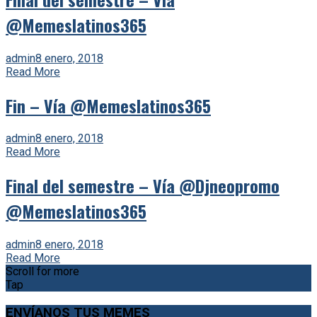
@Memeslatinos365
admin
8 enero, 2018
Read More
Fin – Vía @Memeslatinos365
admin
8 enero, 2018
Read More
Final del semestre – Vía @Djneopromo
@Memeslatinos365
admin
8 enero, 2018
Read More
Scroll for more
Tap
ENVÍANOS TUS MEMES