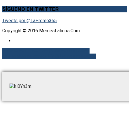
SÍGUENO EN TWITTER
Tweets por @LaPromo365
Copyright © 2016 MemesLatinos.Com
Tirandome un peo- Vía @Memeslatinos365
es una obra de teatro- Vía @Memeslatinos365