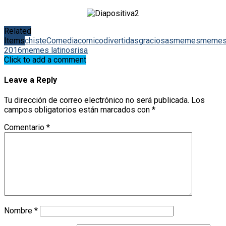
Related
Items
chiste
Comedia
comico
divertidas
graciosas
memes
meme
2016
memes latinos
risa
Click to add a comment
Leave a Reply
Tu dirección de correo electrónico no será publicada.
Los
campos obligatorios están marcados con
*
Comentario
*
Nombre
*