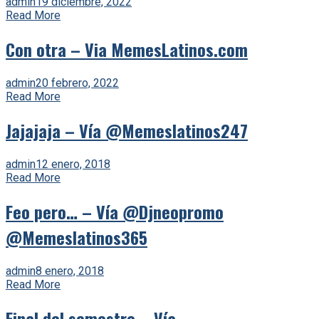
admin
19 diciembre, 2022
Read More
Con otra – Via MemesLatinos.com
admin
20 febrero, 2022
Read More
Jajajaja – Vía @Memeslatinos247
admin
12 enero, 2018
Read More
Feo pero… – Vía @Djneopromo
@Memeslatinos365
admin
8 enero, 2018
Read More
Final del semestre – Vía